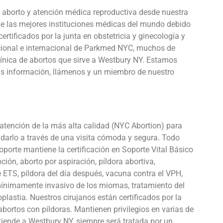
 aborto y atención médica reproductiva desde nuestra
 de las mejores instituciones médicas del mundo debido
tificados por la junta en obstetricia y ginecología y
nacional e internacional de Parkmed NYC, muchos de
clínica de abortos que sirve a Westbury NY. Estamos
ás información, llámenos y un miembro de nuestro
atención de la más alta calidad (NYC Abortion) para
darlo a través de una visita cómoda y segura. Todo
oporte mantiene la certificación en Soporte Vital Básico
ción, aborto por aspiración, píldora abortiva,
ETS, píldora del día después, vacuna contra el VPH,
 mínimamente invasivo de los miomas, tratamiento del
oplastia. Nuestros cirujanos están certificados por la
abortos con píldoras. Mantienen privilegios en varias de
tiende a Westbury NY, siempre será tratada por un