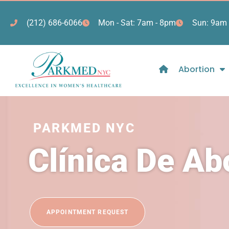
(212) 686-6066
Mon - Sat: 7am - 8pm
Sun: 9am 
Abortion
PARKMED NYC
Clínica De A
APPOINTMENT REQUEST