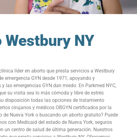
to Westbury NY
nica líder en aborto que presta servicios a Westbury
n de emergencia GYN desde 1971, apoyando y
os y las emergencias GYN dan miedo. En Parkmed NYC,
ue su visita sea lo más cómoda y libre de estrés
u disposición todas las opciones de tratamiento
pertos cirujanos y médicos OBGYN certificados por la
rto de Nueva York o buscando un aborto gratuito? Puede
jamos con Medicaid del estado de Nueva York, seguros
en un centro de salud de última generación. Nuestros
aborto que presta servicios a Westbury NY. Ofrecemos