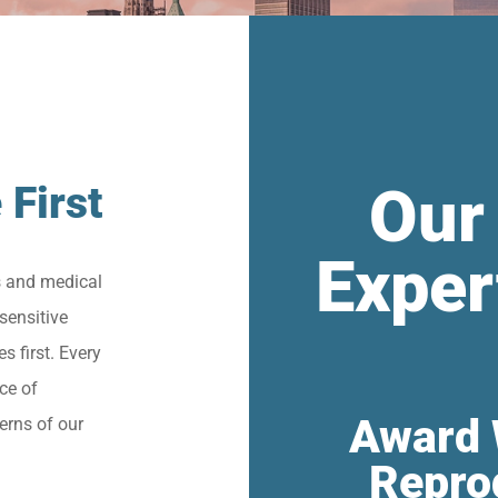
Our
 First
Exper
s and medical
sensitive
s first. Every
ce of
Award 
erns of our
Repro