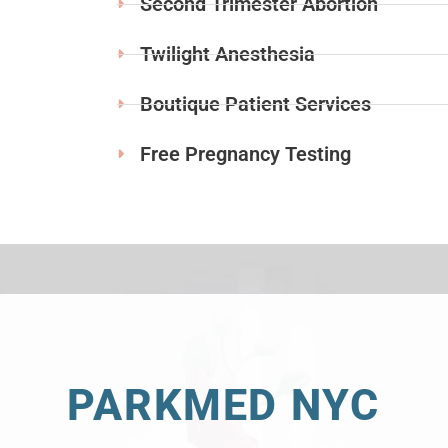
Second Trimester Abortion
Twilight Anesthesia
Boutique Patient Services
Free Pregnancy Testing
PARKMED NYC