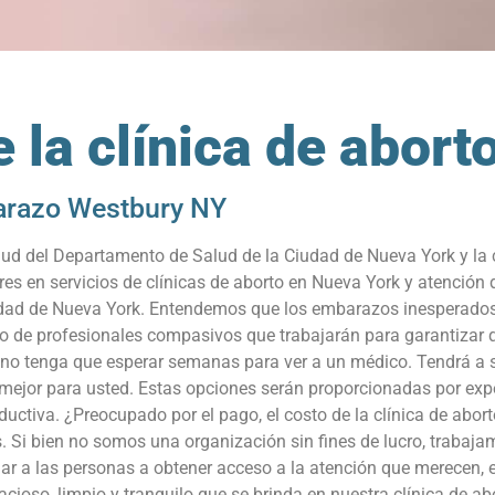
 la clínica de abor
arazo Westbury NY
 del Departamento de Salud de la Ciudad de Nueva York y la clí
es en servicios de clínicas de aborto en Nueva York y atenció
ciudad de Nueva York. Entendemos que los embarazos inesperad
po de profesionales compasivos que trabajarán para garantizar q
 no tenga que esperar semanas para ver a un médico. Tendrá a s
ea mejor para usted. Estas opciones serán proporcionadas por ex
ductiva. ¿Preocupado por el pago, el costo de la clínica de abo
os. Si bien no somos una organización sin fines de lucro, traba
ar a las personas a obtener acceso a la atención que merecen, 
pacioso, limpio y tranquilo que se brinda en nuestra clínica de 