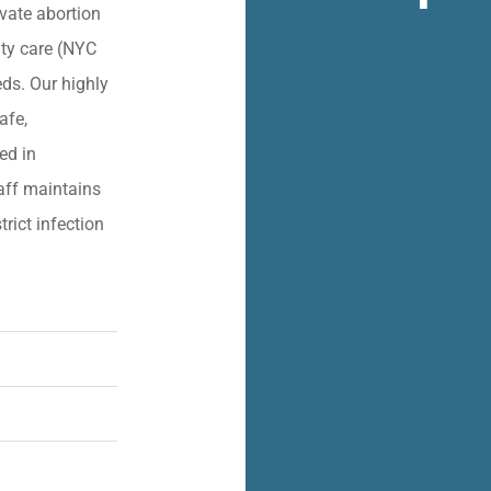
vate abortion
lity care (NYC
eds. Our highly
afe,
ied in
aff maintains
trict infection