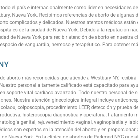
odo el país e internacionalmente como líder en necesidades de
stbury, Nueva York. Recibimos referencias de aborto de algunas
rto complicados y delicados. Nuestros atentos médicos están cer
hospitales de la ciudad de Nueva York. Debido a la reputación 
iudad de Nueva York para recibir atención de aborto en nuestra 
 espacio de vanguardia, hermoso y terapéutico. Para obtener m
 NY
de aborto más reconocidas que atiende a Westbury NY, recibirá 
Nuestro personal altamente calificado está capacitado para ayu
 en soporte vital cardíaco avanzado. Todo nuestro personal de s
ciones. Nuestra atención ginecológica integral incluye anticoncep
olaou, colposcopia, procedimiento LEEP, detección y prueba de 
productiva, histeroscopia diagnóstica y operatoria, tratamiento
rmatología genital, rejuvenecimiento vaginal, vaginoplastia y labi
édicos son expertos en la atención del aborto y en proporcionar 
d de Nueva York. En la clínica de abortos de Parkmed NYC que a