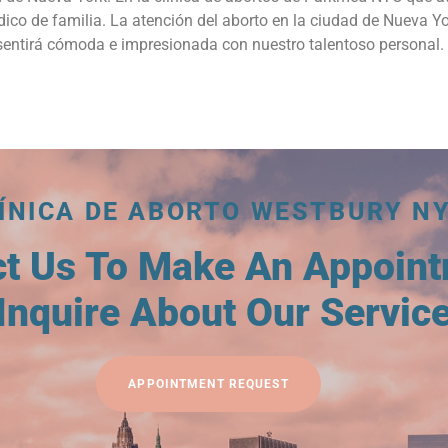
médico de familia. La atención del aborto en la ciudad de Nuev
ntirá cómoda e impresionada con nuestro talentoso personal. Po
ÍNICA DE ABORTO WESTBURY N
ct Us To Make An Appoin
Inquire About Our Servic
APPOINTMENT REQUEST