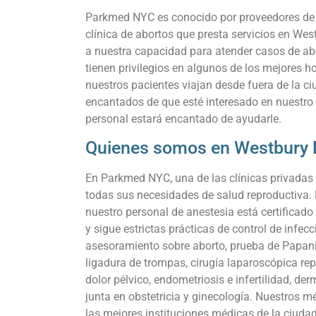
Parkmed NYC es conocido por proveedores de t
clínica de abortos que presta servicios en We
a nuestra capacidad para atender casos de abo
tienen privilegios en algunos de los mejores 
nuestros pacientes viajan desde fuera de la c
encantados de que esté interesado en nuestro
personal estará encantado de ayudarle.
Quienes somos en Westbury
En Parkmed NYC, una de las clínicas privadas 
todas sus necesidades de salud reproductiva. 
nuestro personal de anestesia está certificado
y sigue estrictas prácticas de control de infec
asesoramiento sobre aborto, prueba de Papanic
ligadura de trompas, cirugía laparoscópica re
dolor pélvico, endometriosis e infertilidad, de
junta en obstetricia y ginecología. Nuestros m
las mejores instituciones médicas de la ciuda