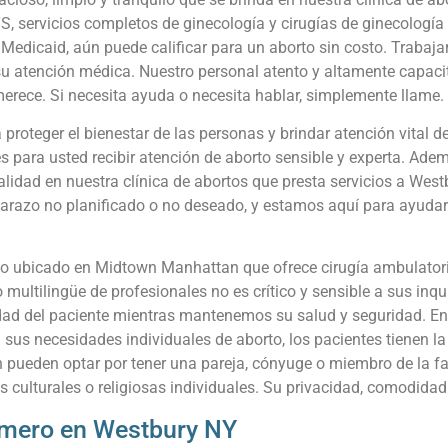
, servicios completos de ginecología y cirugías de ginecología
ra Medicaid, aún puede calificar para un aborto sin costo. Traba
 su atención médica. Nuestro personal atento y altamente capaci
merece. Si necesita ayuda o necesita hablar, simplemente llame
roteger el bienestar de las personas y brindar atención vital d
 para usted recibir atención de aborto sensible y experta. Adem
alidad en nuestra clínica de abortos que presta servicios a We
barazo no planificado o no deseado, y estamos aquí para ayudar
o ubicado en Midtown Manhattan que ofrece cirugía ambulatoria 
 multilingüe de profesionales no es crítico y sensible a sus in
ad del paciente mientras mantenemos su salud y seguridad. Ent
sus necesidades individuales de aborto, los pacientes tienen la
 pueden optar por tener una pareja, cónyuge o miembro de la fa
s culturales o religiosas individuales. Su privacidad, comodidad 
rimero en Westbury NY