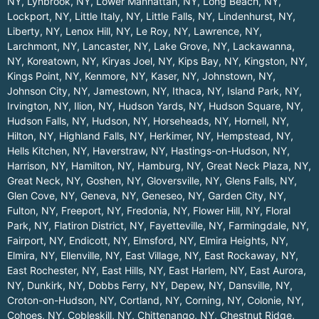
NY
,
Lynbrook, NY
,
Lower Manhattan, NY
,
Long Beach, NY
,
Lockport, NY
,
Little Italy, NY
,
Little Falls, NY
,
Lindenhurst, NY
,
Liberty, NY
,
Lenox Hill, NY
,
Le Roy, NY
,
Lawrence, NY
,
Larchmont, NY
,
Lancaster, NY
,
Lake Grove, NY
,
Lackawanna,
NY
,
Koreatown, NY
,
Kiryas Joel, NY
,
Kips Bay, NY
,
Kingston, NY
,
Kings Point, NY
,
Kenmore, NY
,
Kaser, NY
,
Johnstown, NY
,
Johnson City, NY
,
Jamestown, NY
,
Ithaca, NY
,
Island Park, NY
,
Irvington, NY
,
Ilion, NY
,
Hudson Yards, NY
,
Hudson Square, NY
,
Hudson Falls, NY
,
Hudson, NY
,
Horseheads, NY
,
Hornell, NY
,
Hilton, NY
,
Highland Falls, NY
,
Herkimer, NY
,
Hempstead, NY
,
Hells Kitchen, NY
,
Haverstraw, NY
,
Hastings-on-Hudson, NY
,
Harrison, NY
,
Hamilton, NY
,
Hamburg, NY
,
Great Neck Plaza, NY
,
Great Neck, NY
,
Goshen, NY
,
Gloversville, NY
,
Glens Falls, NY
,
Glen Cove, NY
,
Geneva, NY
,
Geneseo, NY
,
Garden City, NY
,
Fulton, NY
,
Freeport, NY
,
Fredonia, NY
,
Flower Hill, NY
,
Floral
Park, NY
,
Flatiron District, NY
,
Fayetteville, NY
,
Farmingdale, NY
,
Fairport, NY
,
Endicott, NY
,
Elmsford, NY
,
Elmira Heights, NY
,
Elmira, NY
,
Ellenville, NY
,
East Village, NY
,
East Rockaway, NY
,
East Rochester, NY
,
East Hills, NY
,
East Harlem, NY
,
East Aurora,
NY
,
Dunkirk, NY
,
Dobbs Ferry, NY
,
Depew, NY
,
Dansville, NY
,
Croton-on-Hudson, NY
,
Cortland, NY
,
Corning, NY
,
Colonie, NY
,
Cohoes, NY
,
Cobleskill, NY
,
Chittenango, NY
,
Chestnut Ridge,