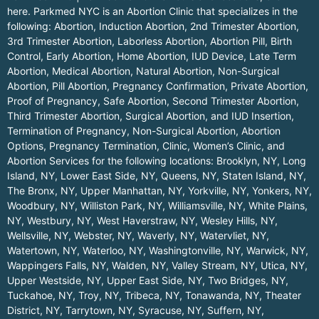
here.
Parkmed NYC is an Abortion Clinic that specializes in the
following: Abortion, Induction Abortion, 2nd Trimester Abortion,
3rd Trimester Abortion, Laborless Abortion, Abortion Pill, Birth
Control, Early Abortion, Home Abortion, IUD Device, Late Term
Abortion, Medical Abortion, Natural Abortion, Non-Surgical
Abortion, Pill Abortion, Pregnancy Confirmation, Private Abortion,
Proof of Pregnancy, Safe Abortion, Second Trimester Abortion,
Third Trimester Abortion, Surgical Abortion, and IUD Insertion,
Termination of Pregnancy, Non-Surgical Abortion, Abortion
Options, Pregnancy Termination, Clinic, Women’s Clinic, and
Abortion Services for the following locations:
Brooklyn, NY
,
Long
Island, NY
,
Lower East Side, NY
,
Queens, NY
,
Staten Island, NY
,
The Bronx, NY
,
Upper Manhattan, NY
,
Yorkville, NY
,
Yonkers, NY
,
Woodbury, NY
,
Williston Park, NY
,
Williamsville, NY
,
White Plains,
NY
,
Westbury, NY
,
West Haverstraw, NY
,
Wesley Hills, NY
,
Wellsville, NY
,
Webster, NY
,
Waverly, NY
,
Watervliet, NY
,
Watertown, NY
,
Waterloo, NY
,
Washingtonville, NY
,
Warwick, NY
,
Wappingers Falls, NY
,
Walden, NY
,
Valley Stream, NY
,
Utica, NY
,
Upper Westside, NY
,
Upper East Side, NY
,
Two Bridges, NY
,
Tuckahoe, NY
,
Troy, NY
,
Tribeca, NY
,
Tonawanda, NY
,
Theater
District, NY
,
Tarrytown, NY
,
Syracuse, NY
,
Suffern, NY
,