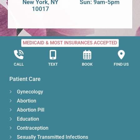
New York, NY
Sun: 9am-5pm
10017
MEDICAID & MOST INSURANCES ACCEPTED
CALL
TEXT
BOOK
FIND US
Patient Care
Gynecology
Abortion
Abortion Pill
Education
Contraception
Sexually Transmitted Infections