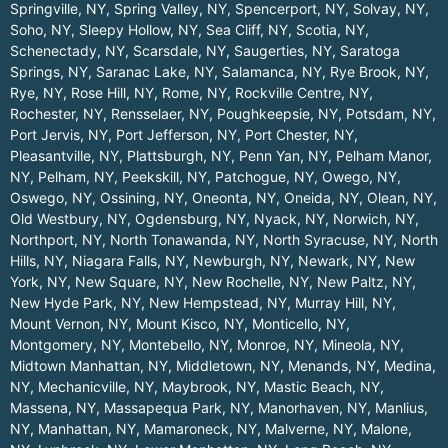
Springville, NY
,
Spring Valley, NY
,
Spencerport, NY
,
Solvay, NY
,
Soho, NY
,
Sleepy Hollow, NY
,
Sea Cliff, NY
,
Scotia, NY
,
Schenectady, NY
,
Scarsdale, NY
,
Saugerties, NY
,
Saratoga
Springs, NY
,
Saranac Lake, NY
,
Salamanca, NY
,
Rye Brook, NY
,
Rye, NY
,
Rose Hill, NY
,
Rome, NY
,
Rockville Centre, NY
,
Rochester, NY
,
Rensselaer, NY
,
Poughkeepsie, NY
,
Potsdam, NY
,
Port Jervis, NY
,
Port Jefferson, NY
,
Port Chester, NY
,
Pleasantville, NY
,
Plattsburgh, NY
,
Penn Yan, NY
,
Pelham Manor,
NY
,
Pelham, NY
,
Peekskill, NY
,
Patchogue, NY
,
Owego, NY
,
Oswego, NY
,
Ossining, NY
,
Oneonta, NY
,
Oneida, NY
,
Olean, NY
,
Old Westbury, NY
,
Ogdensburg, NY
,
Nyack, NY
,
Norwich, NY
,
Northport, NY
,
North Tonawanda, NY
,
North Syracuse, NY
,
North
Hills, NY
,
Niagara Falls, NY
,
Newburgh, NY
,
Newark, NY
,
New
York, NY
,
New Square, NY
,
New Rochelle, NY
,
New Paltz, NY
,
New Hyde Park, NY
,
New Hempstead, NY
,
Murray Hill, NY
,
Mount Vernon, NY
,
Mount Kisco, NY
,
Monticello, NY
,
Montgomery, NY
,
Montebello, NY
,
Monroe, NY
,
Mineola, NY
,
Midtown Manhattan, NY
,
Middletown, NY
,
Menands, NY
,
Medina,
NY
,
Mechanicville, NY
,
Maybrook, NY
,
Mastic Beach, NY
,
Massena, NY
,
Massapequa Park, NY
,
Manorhaven, NY
,
Manlius,
NY
,
Manhattan, NY
,
Mamaroneck, NY
,
Malverne, NY
,
Malone,