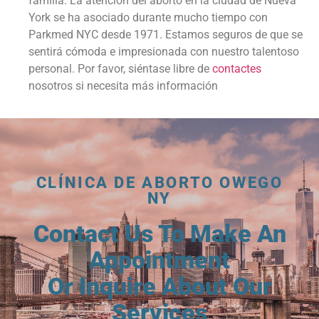
familia. La atención del aborto en la ciudad de Nueva
York se ha asociado durante mucho tiempo con
Parkmed NYC desde 1971. Estamos seguros de que se
sentirá cómoda e impresionada con nuestro talentoso
personal. Por favor, siéntase libre de
contactes
nosotros si necesita más información
CLÍNICA DE ABORTO OWEGO
NY
Contact Us To Make An
Appointment
Or Inquire About Our
Services