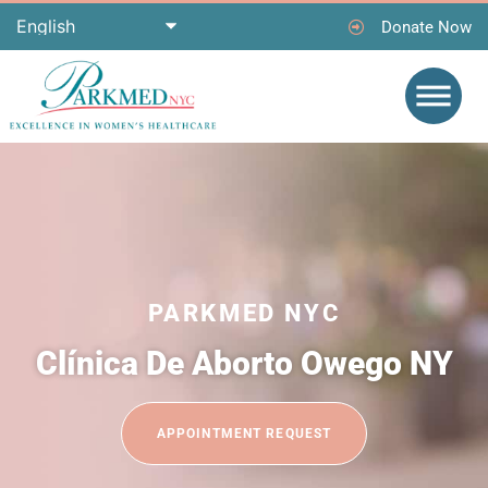
Donate Now
PARKMED NYC
Clínica De Aborto Owego NY
APPOINTMENT REQUEST