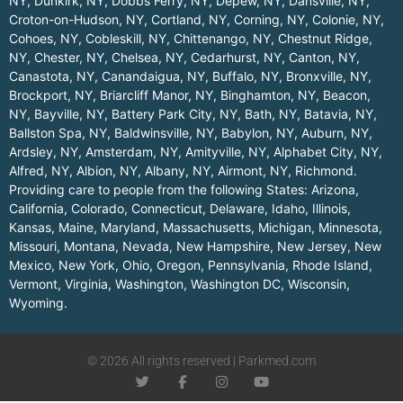
NY
,
Dunkirk, NY
,
Dobbs Ferry, NY
,
Depew, NY
,
Dansville, NY
,
Croton-on-Hudson, NY
,
Cortland, NY
,
Corning, NY
,
Colonie, NY
,
Cohoes, NY
,
Cobleskill, NY
,
Chittenango, NY
,
Chestnut Ridge,
NY
,
Chester, NY
,
Chelsea, NY
,
Cedarhurst, NY
,
Canton, NY
,
Canastota, NY
,
Canandaigua, NY
,
Buffalo, NY
,
Bronxville, NY
,
Brockport, NY
,
Briarcliff Manor, NY
,
Binghamton, NY
,
Beacon,
NY
,
Bayville, NY
,
Battery Park City, NY
,
Bath, NY
,
Batavia, NY
,
Ballston Spa, NY
,
Baldwinsville, NY
,
Babylon, NY
,
Auburn, NY
,
Ardsley, NY
,
Amsterdam, NY
,
Amityville, NY
,
Alphabet City, NY
,
Alfred, NY
,
Albion, NY
,
Albany, NY
,
Airmont, NY
,
Richmond
.
Providing care to people from the following States:
Arizona
,
California
,
Colorado
,
Connecticut
,
Delaware
,
Idaho
,
Illinois
,
Kansas
,
Maine
,
Maryland
,
Massachusetts
,
Michigan
,
Minnesota
,
Missouri
,
Montana
,
Nevada
,
New Hampshire
,
New Jersey
,
New
Mexico
,
New York
,
Ohio
,
Oregon
,
Pennsylvania
,
Rhode Island
,
Vermont
,
Virginia
,
Washington
,
Washington DC
,
Wisconsin
,
Wyoming
.
© 2026 All rights reserved | Parkmed.com