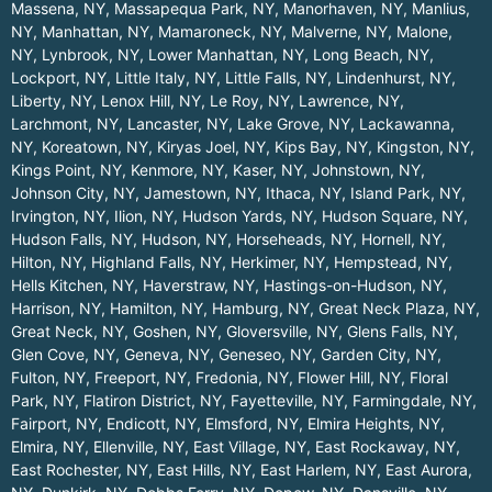
Massena, NY
,
Massapequa Park, NY
,
Manorhaven, NY
,
Manlius,
NY
,
Manhattan, NY
,
Mamaroneck, NY
,
Malverne, NY
,
Malone,
NY
,
Lynbrook, NY
,
Lower Manhattan, NY
,
Long Beach, NY
,
Lockport, NY
,
Little Italy, NY
,
Little Falls, NY
,
Lindenhurst, NY
,
Liberty, NY
,
Lenox Hill, NY
,
Le Roy, NY
,
Lawrence, NY
,
Larchmont, NY
,
Lancaster, NY
,
Lake Grove, NY
,
Lackawanna,
NY
,
Koreatown, NY
,
Kiryas Joel, NY
,
Kips Bay, NY
,
Kingston, NY
,
Kings Point, NY
,
Kenmore, NY
,
Kaser, NY
,
Johnstown, NY
,
Johnson City, NY
,
Jamestown, NY
,
Ithaca, NY
,
Island Park, NY
,
Irvington, NY
,
Ilion, NY
,
Hudson Yards, NY
,
Hudson Square, NY
,
Hudson Falls, NY
,
Hudson, NY
,
Horseheads, NY
,
Hornell, NY
,
Hilton, NY
,
Highland Falls, NY
,
Herkimer, NY
,
Hempstead, NY
,
Hells Kitchen, NY
,
Haverstraw, NY
,
Hastings-on-Hudson, NY
,
Harrison, NY
,
Hamilton, NY
,
Hamburg, NY
,
Great Neck Plaza, NY
,
Great Neck, NY
,
Goshen, NY
,
Gloversville, NY
,
Glens Falls, NY
,
Glen Cove, NY
,
Geneva, NY
,
Geneseo, NY
,
Garden City, NY
,
Fulton, NY
,
Freeport, NY
,
Fredonia, NY
,
Flower Hill, NY
,
Floral
Park, NY
,
Flatiron District, NY
,
Fayetteville, NY
,
Farmingdale, NY
,
Fairport, NY
,
Endicott, NY
,
Elmsford, NY
,
Elmira Heights, NY
,
Elmira, NY
,
Ellenville, NY
,
East Village, NY
,
East Rockaway, NY
,
East Rochester, NY
,
East Hills, NY
,
East Harlem, NY
,
East Aurora,