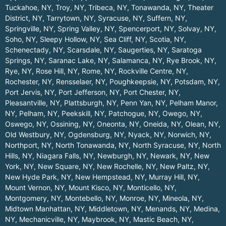
Tuckahoe, NY
,
Troy, NY
,
Tribeca, NY
,
Tonawanda, NY
,
Theater
District, NY
,
Tarrytown, NY
,
Syracuse, NY
,
Suffern, NY
,
Springville, NY
,
Spring Valley, NY
,
Spencerport, NY
,
Solvay, NY
,
Soho, NY
,
Sleepy Hollow, NY
,
Sea Cliff, NY
,
Scotia, NY
,
Schenectady, NY
,
Scarsdale, NY
,
Saugerties, NY
,
Saratoga
Springs, NY
,
Saranac Lake, NY
,
Salamanca, NY
,
Rye Brook, NY
,
Rye, NY
,
Rose Hill, NY
,
Rome, NY
,
Rockville Centre, NY
,
Rochester, NY
,
Rensselaer, NY
,
Poughkeepsie, NY
,
Potsdam, NY
,
Port Jervis, NY
,
Port Jefferson, NY
,
Port Chester, NY
,
Pleasantville, NY
,
Plattsburgh, NY
,
Penn Yan, NY
,
Pelham Manor,
NY
,
Pelham, NY
,
Peekskill, NY
,
Patchogue, NY
,
Owego, NY
,
Oswego, NY
,
Ossining, NY
,
Oneonta, NY
,
Oneida, NY
,
Olean, NY
,
Old Westbury, NY
,
Ogdensburg, NY
,
Nyack, NY
,
Norwich, NY
,
Northport, NY
,
North Tonawanda, NY
,
North Syracuse, NY
,
North
Hills, NY
,
Niagara Falls, NY
,
Newburgh, NY
,
Newark, NY
,
New
York, NY
,
New Square, NY
,
New Rochelle, NY
,
New Paltz, NY
,
New Hyde Park, NY
,
New Hempstead, NY
,
Murray Hill, NY
,
Mount Vernon, NY
,
Mount Kisco, NY
,
Monticello, NY
,
Montgomery, NY
,
Montebello, NY
,
Monroe, NY
,
Mineola, NY
,
Midtown Manhattan, NY
,
Middletown, NY
,
Menands, NY
,
Medina,
NY
,
Mechanicville, NY
,
Maybrook, NY
,
Mastic Beach, NY
,