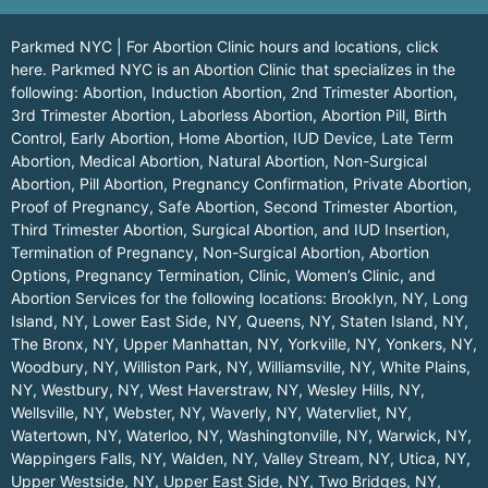
Parkmed NYC | For Abortion Clinic hours and locations,
click
here.
Parkmed NYC is an Abortion Clinic that specializes in the
following: Abortion, Induction Abortion, 2nd Trimester Abortion,
3rd Trimester Abortion, Laborless Abortion, Abortion Pill, Birth
Control, Early Abortion, Home Abortion, IUD Device, Late Term
Abortion, Medical Abortion, Natural Abortion, Non-Surgical
Abortion, Pill Abortion, Pregnancy Confirmation, Private Abortion,
Proof of Pregnancy, Safe Abortion, Second Trimester Abortion,
Third Trimester Abortion, Surgical Abortion, and IUD Insertion,
Termination of Pregnancy, Non-Surgical Abortion, Abortion
Options, Pregnancy Termination, Clinic, Women’s Clinic, and
Abortion Services for the following locations:
Brooklyn, NY
,
Long
Island, NY
,
Lower East Side, NY
,
Queens, NY
,
Staten Island, NY
,
The Bronx, NY
,
Upper Manhattan, NY
,
Yorkville, NY
,
Yonkers, NY
,
Woodbury, NY
,
Williston Park, NY
,
Williamsville, NY
,
White Plains,
NY
,
Westbury, NY
,
West Haverstraw, NY
,
Wesley Hills, NY
,
Wellsville, NY
,
Webster, NY
,
Waverly, NY
,
Watervliet, NY
,
Watertown, NY
,
Waterloo, NY
,
Washingtonville, NY
,
Warwick, NY
,
Wappingers Falls, NY
,
Walden, NY
,
Valley Stream, NY
,
Utica, NY
,
Upper Westside, NY
,
Upper East Side, NY
,
Two Bridges, NY
,