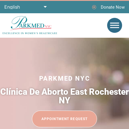
Donate Now
PARKMED NYC
Clínica De Aborto East Rochester
NY
APPOINTMENT REQUEST