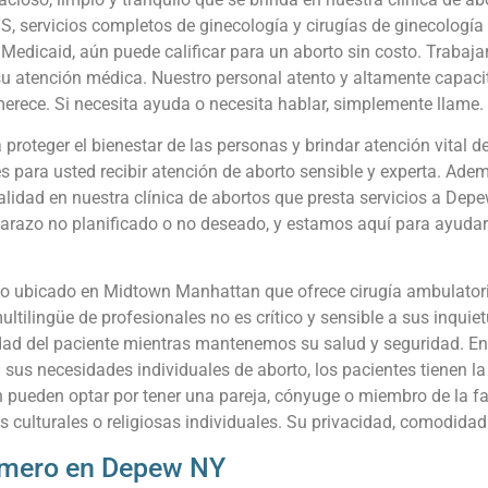
, servicios completos de ginecología y cirugías de ginecología
ra Medicaid, aún puede calificar para un aborto sin costo. Traba
 su atención médica. Nuestro personal atento y altamente capaci
merece. Si necesita ayuda o necesita hablar, simplemente llame
roteger el bienestar de las personas y brindar atención vital d
 para usted recibir atención de aborto sensible y experta. Adem
alidad en nuestra clínica de abortos que presta servicios a De
barazo no planificado o no deseado, y estamos aquí para ayudar
o ubicado en Midtown Manhattan que ofrece cirugía ambulatoria 
ltilingüe de profesionales no es crítico y sensible a sus inqui
ad del paciente mientras mantenemos su salud y seguridad. Ent
sus necesidades individuales de aborto, los pacientes tienen la
 pueden optar por tener una pareja, cónyuge o miembro de la fa
s culturales o religiosas individuales. Su privacidad, comodidad 
rimero en Depew NY