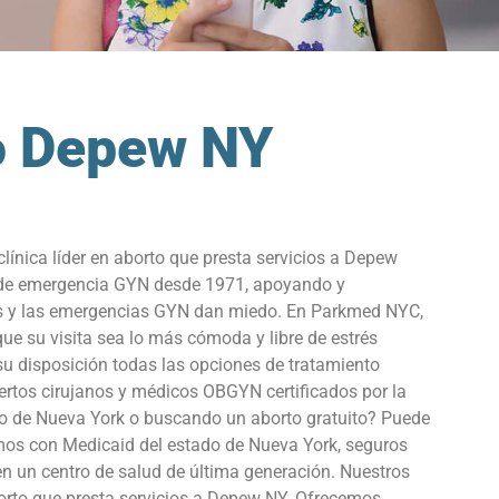
to Depew NY
ínica líder en aborto que presta servicios a Depew
n de emergencia GYN desde 1971, apoyando y
os y las emergencias GYN dan miedo. En Parkmed NYC,
ue su visita sea lo más cómoda y libre de estrés
u disposición todas las opciones de tratamiento
pertos cirujanos y médicos OBGYN certificados por la
rto de Nueva York o buscando un aborto gratuito? Puede
jamos con Medicaid del estado de Nueva York, seguros
en un centro de salud de última generación. Nuestros
aborto que presta servicios a Depew NY. Ofrecemos