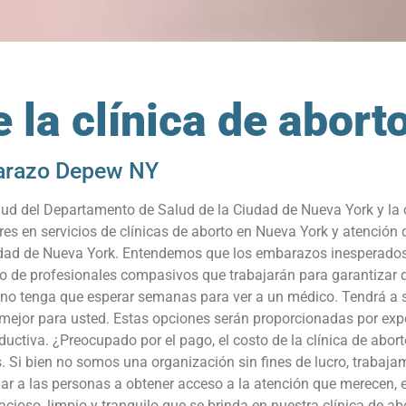
 la clínica de abor
arazo Depew NY
 del Departamento de Salud de la Ciudad de Nueva York y la cl
es en servicios de clínicas de aborto en Nueva York y atenció
ciudad de Nueva York. Entendemos que los embarazos inesperad
po de profesionales compasivos que trabajarán para garantizar q
 no tenga que esperar semanas para ver a un médico. Tendrá a s
ea mejor para usted. Estas opciones serán proporcionadas por ex
ductiva. ¿Preocupado por el pago, el costo de la clínica de abo
os. Si bien no somos una organización sin fines de lucro, traba
ar a las personas a obtener acceso a la atención que merecen, 
pacioso, limpio y tranquilo que se brinda en nuestra clínica de 