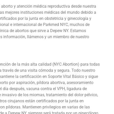
 aborto y atención médica reproductiva desde nuestra
 las mejores instituciones médicas del mundo debido a
ficados por la junta en obstetricia y ginecología y
nacional e internacional de Parkmed NYC, muchos de
clínica de abortos que sirve a Depew NY. Estamos
ás información, llámenos y un miembro de nuestro
ención de la más alta calidad (NYC Abortion) para todas
a través de una visita cómoda y segura. Todo nuestro
ntiene la certificación en Soporte Vital Básico y sigue
borto por aspiración, píldora abortiva, asesoramiento
l día después, vacuna contra el VPH, ligadura de
 invasivo de los miomas, tratamiento del dolor pélvico,
ros cirujanos están certificados por la junta en
on píldoras. Mantienen privilegios en varias de las
nde a Depew NY, siempre será tratada por un ginecólogo