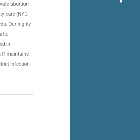
vate abortion
lity care (NYC
eds. Our highly
afe,
ied in
aff maintains
trict infection