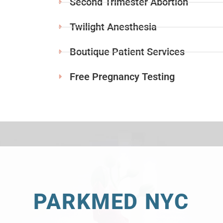
Second Trimester Abortion
Twilight Anesthesia
Boutique Patient Services
Free Pregnancy Testing
PARKMED NYC