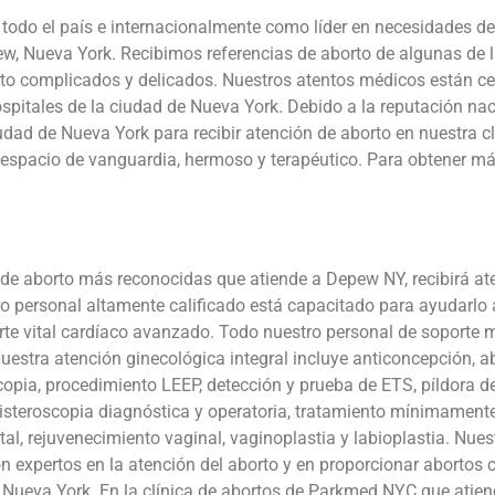
odo el país e internacionalmente como líder en necesidades de
pew, Nueva York. Recibimos referencias de aborto de algunas de
o complicados y delicados. Nuestros atentos médicos están certi
hospitales de la ciudad de Nueva York. Debido a la reputación 
iudad de Nueva York para recibir atención de aborto en nuestra 
 espacio de vanguardia, hermoso y terapéutico. Para obtener m
de aborto más reconocidas que atiende a Depew NY, recibirá at
o personal altamente calificado está capacitado para ayudarlo 
rte vital cardíaco avanzado. Todo nuestro personal de soporte ma
 Nuestra atención ginecológica integral incluye anticoncepción, a
opia, procedimiento LEEP, detección y prueba de ETS, píldora de
histeroscopia diagnóstica y operatoria, tratamiento mínimamente
tal, rejuvenecimiento vaginal, vaginoplastia y labioplastia. Nuest
n expertos en la atención del aborto y en proporcionar abortos c
 Nueva York. En la clínica de abortos de Parkmed NYC que atie