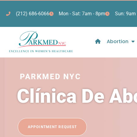
(212) 686-6066
Mon - Sat: 7am - 8pm
Sun: 9am 
Abortion
PARKMED NYC
Clínica De A
APPOINTMENT REQUEST