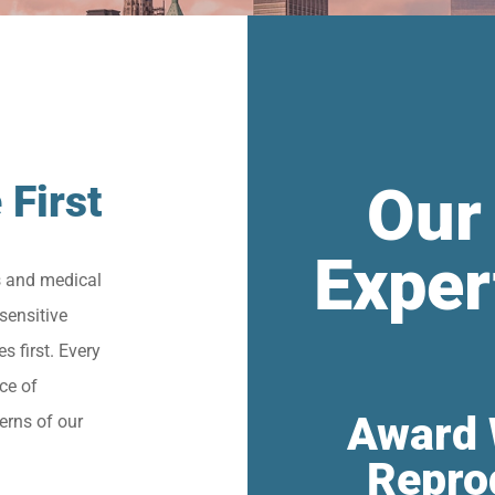
Our
 First
Exper
s and medical
sensitive
s first. Every
ce of
Award 
erns of our
Repro