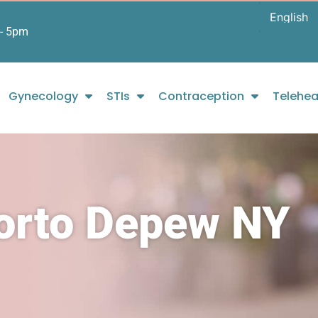
- 5pm
Gynecology
STIs
Contraception
Telehea
borto Depew NY